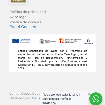
Política de privacidad
Aviso legal
Política de cookies
Panel Cookies
Central Óptica Guadalajara © 2026 Todos los derechos.
Pide cita o reserva tus lentillas |
Diseñado por
Bea Garcés Estudio
y Digital Bros.
Escríbenos a través de
WhatsApp