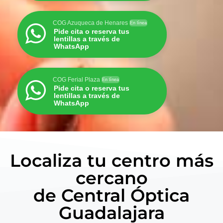
COG Azuqueca de Henares
En línea
Pide cita o reserva tus
lentillas a través de
WhatsApp
COG Ferial Plaza
En línea
Pide cita o reserva tus
lentillas a través de
WhatsApp
Localiza tu centro más
cercano
de Central Óptica
Guadalajara