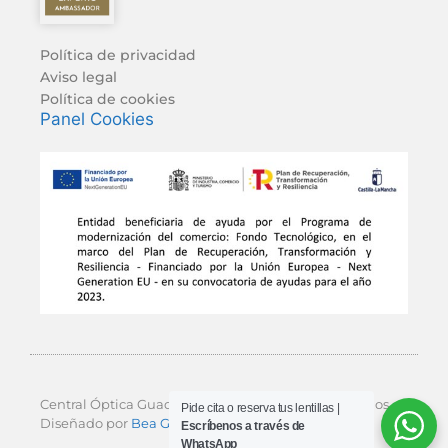
Política de privacidad
Aviso legal
Política de cookies
Panel Cookies
Central Óptica Guadalajara © 2026 Todos los derechos.
Pide cita o reserva tus lentillas |
Diseñado por
Bea Garcés Estudio
y Digital Bros.
Escríbenos a través de
WhatsApp