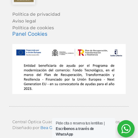
Política de privacidad
Aviso legal
Política de cookies
Panel Cookies
Central Óptica Guadalajara © 2026 Todos los derechos.
Pide cita o reserva tus lentillas |
Diseñado por
Bea Garcés Estudio
y Digital Bros.
Escríbenos a través de
WhatsApp