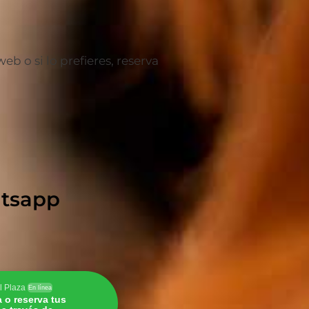
 o si lo prefieres, reserva
hatsapp
l Plaza
En línea
a o reserva tus