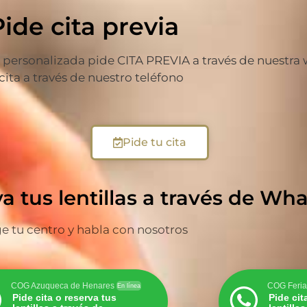
Pide cita previa
ersonalizada pide CITA PREVIA a través de nuestra web
 cita a través de nuestro teléfono
Pide tu cita
va tus lentillas a través de W
ge tu centro y habla con nosotros
COG Azuqueca de Henares
COG Feria
En línea
Pide cita o reserva tus
Pide cit