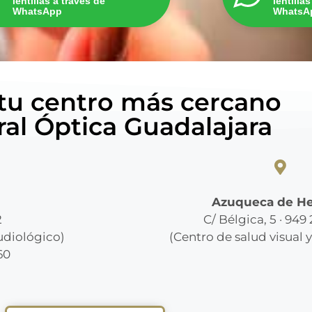
lentillas a través de
lentilla
WhatsApp
WhatsA
 tu centro más cercano
ral Óptica Guadalajara
Azuqueca de H
2
C/ Bélgica, 5 · 949
audiológico)
(Centro de salud visual 
60