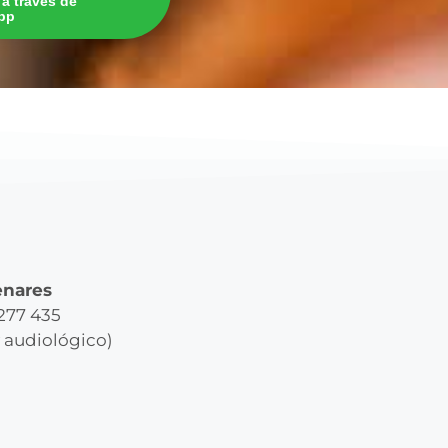
s a través de
pp
enares
 277 435
y audiológico)