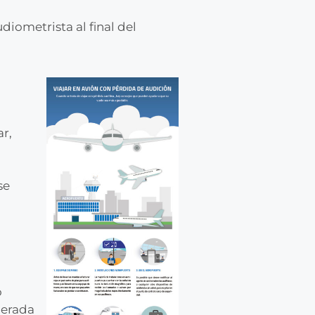
diometrista al final del
r,
se
o
derada