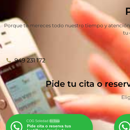
Porque te mereces todo nuestro tiempo y atención p
tu
949 231 172
Pide tu cita o reser
Eli
COG Soledad
En línea
Pide cita o reserva tus