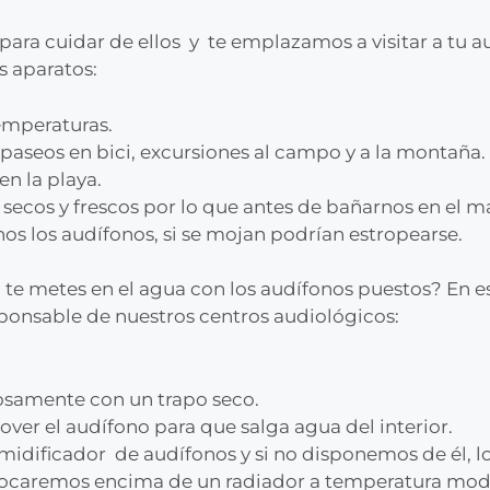
ara cuidar de ellos y te emplazamos a visitar a tu au
s aparatos:
temperaturas.
 paseos en bici, excursiones al campo y a la montaña.
n la playa.
ecos y frescos por lo que antes de bañarnos en el ma
os los audífonos, si se mojan podrían estropearse.
 te metes en el agua con los audífonos puestos? En e
ponsable de nuestros centros audiológicos:
ulosamente con un trapo seco.
ver el audífono para que salga agua del interior.
midificador de audífonos y si no disponemos de él, l
olocaremos encima de un radiador a temperatura mo