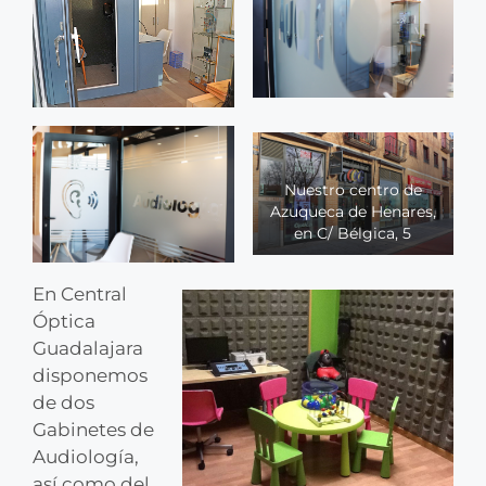
Nuestro centro de
Azuqueca de Henares,
en C/ Bélgica, 5
En Central
Óptica
Guadalajara
disponemos
de dos
Gabinetes de
Audiología,
así como del