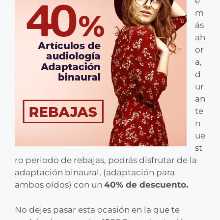
e
m
ás
ah
or
a,
d
ur
an
te
n
ue
st
ro periodo de rebajas, podrás disfrutar de la
adaptación binaural, (adaptación para
ambos oídos) con un
40% de descuento.
No dejes pasar esta ocasión en la que te