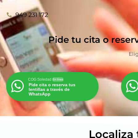
949 231 172
Pide tu cita o reser
Eli
COG Soledad
En línea
Pide cita o reserva tus
lentillas a través de
WhatsApp
Localiza