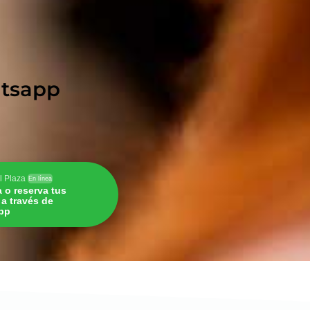
hatsapp
l Plaza
En línea
a o reserva tus
s a través de
pp