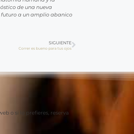
óstico de una nueva
l futuro a un amplio abanico
SIGUIENTE
Correr es bueno para tus ojos
 o si lo prefieres, reserva