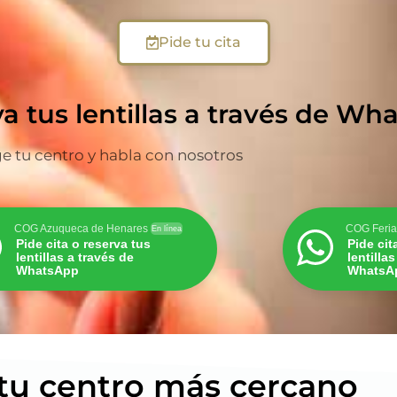
Pide tu cita
va tus lentillas a través de W
ge tu centro y habla con nosotros
COG Azuqueca de Henares
COG Feria
En línea
Pide cita o reserva tus
Pide cit
lentillas a través de
lentilla
WhatsApp
WhatsA
 tu centro más cercano