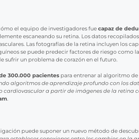
cómo el equipo de investigadores fue
capaz de dedu
emente escaneando su retina. Los datos recopilado
ulares. Las fotografías de la retina incluyen los capi
uíneos se puede predecir factores de riesgo como la p
e sufrir un problema de corazón en el futuro.
a de 300.000 pacientes
para entrenar al algoritmo de 
ando algoritmos de aprendizaje profundo con los dat
go cardiovascular a partir de imágenes de la retina
eam
.
tigación puede suponer un nuevo método de descubri
para establecer conexiones entre los cambios en la