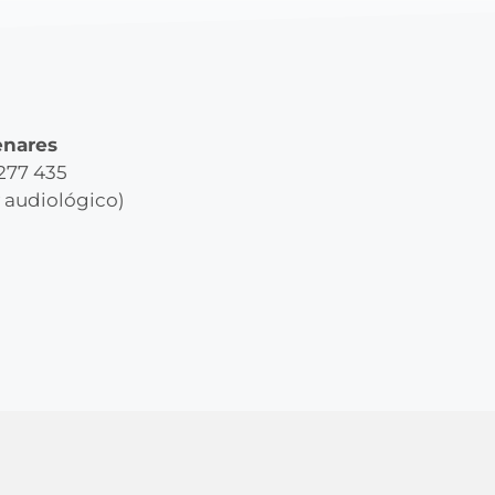
enares
 277 435
y audiológico)