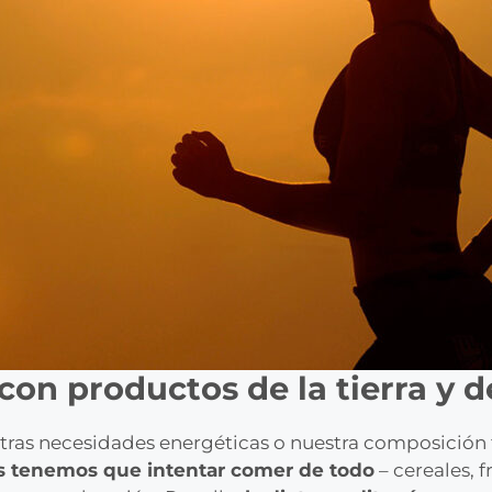
y con productos de la tierra y
tras necesidades energéticas o nuestra composición fí
es tenemos que intentar comer de todo
– cereales, f