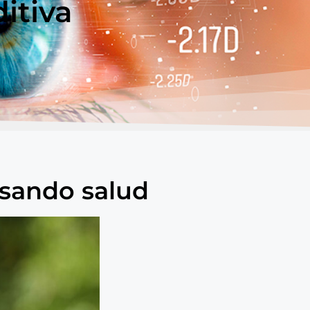
itiva
osando salud