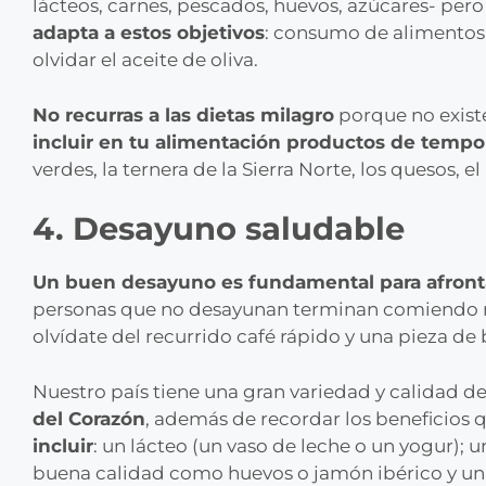
lácteos, carnes, pescados, huevos, azúcares- per
adapta a estos objetivos
: consumo de alimentos 
olvidar el aceite de oliva.
No recurras a las dietas milagro
porque no existe
incluir en tu alimentación productos de tempor
verdes, la ternera de la Sierra Norte, los quesos, e
4. Desayuno saludable
Un buen desayuno es fundamental para afrontar
personas que no desayunan terminan comiendo má
olvídate del recurrido café rápido y una pieza de b
Nuestro país tiene una gran variedad y calidad d
del Corazón
, además de recordar los beneficios
incluir
: un lácteo (un vaso de leche o un yogur); 
buena calidad como huevos o jamón ibérico y un