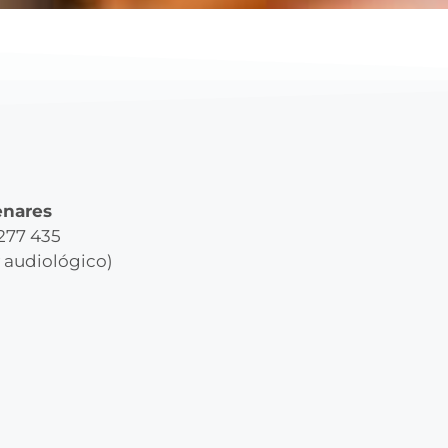
enares
 277 435
y audiológico)