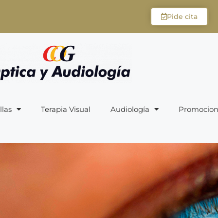
Pide cita
llas
Terapia Visual
Audiología
Promocion