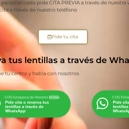
ersonalizada pide CITA PREVIA a través de nuestra web
 cita a través de nuestro teléfono
Pide tu cita
va tus lentillas a través de W
ge tu centro y habla con nosotros
COG Azuqueca de Henares
COG Feria
En línea
Pide cita o reserva tus
Pide cit
lentillas a través de
lentilla
WhatsApp
WhatsA