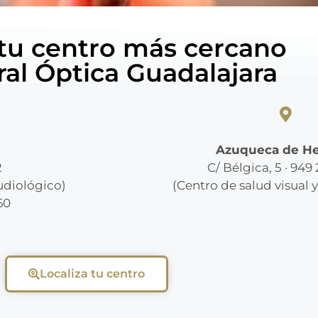
 tu centro más cercano
ral Óptica Guadalajara
Azuqueca de H
2
C/ Bélgica, 5 · 949
audiológico)
(Centro de salud visual 
60
Localiza tu centro