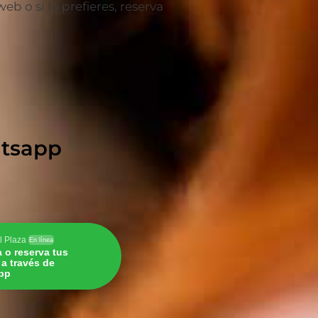
 o si lo prefieres, reserva
hatsapp
l Plaza
En línea
a o reserva tus
s a través de
pp