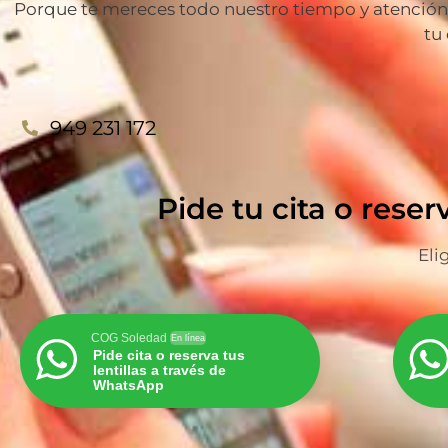
Porque te mereces todo nuestro tiempo y atención p
tu
949 231 172
Pide tu cita o reser
Eli
COG Soledad
En línea
Pide cita o reserva tus
lentillas a través de
WhatsApp