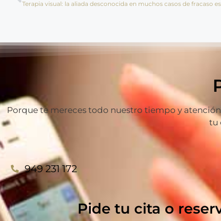
Terapia visual: la aliada desconocida en muchos casos de fracaso es
Porque te mereces todo nuestro tiempo y atención p
tu
949 231 172
Pide tu cita o reser