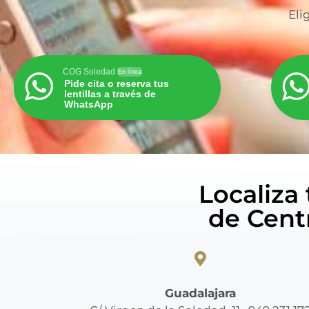
Eli
COG Soledad
En línea
Pide cita o reserva tus
lentillas a través de
WhatsApp
Localiza
de Cent
Guadalajara