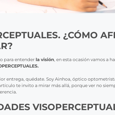
RCEPTUALES. ¿CÓMO AF
AR?
o para entender
la visión
, en esta ocasión vamos a ha
SOPERCEPTUALES.
erior entrega, quédate. Soy Ainhoa, óptico optometris
artículo te invito a mirar más allá, porque ver no si
erencia.
IDADES VISOPERCEPTUA