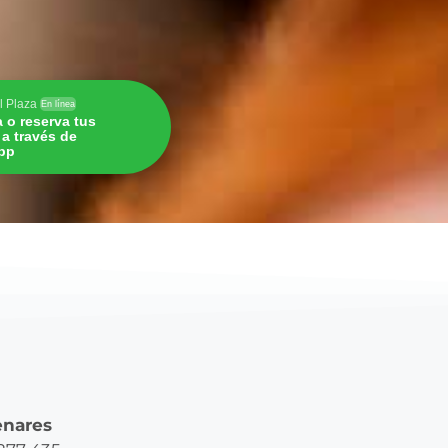
l Plaza
En línea
a o reserva tus
s a través de
pp
enares