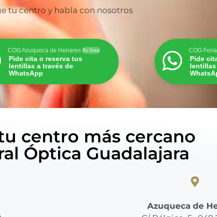
ge tu centro y habla con nosotros
COG Azuqueca de Henares
COG Feria
En línea
Pide cita o reserva tus
Pide cit
lentillas a través de
lentilla
WhatsApp
WhatsA
 tu centro más cercano
ral Óptica Guadalajara
Azuqueca de H