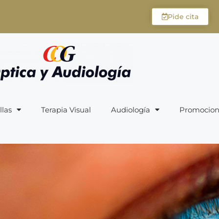
Pide cita
llas
Terapia Visual
Audiología
Promocion