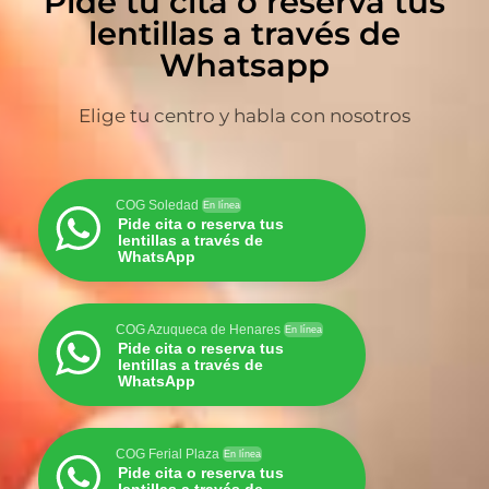
Pide tu cita o reserva tus
lentillas a través de
Whatsapp
Elige tu centro y habla con nosotros
COG Soledad
En línea
Pide cita o reserva tus
lentillas a través de
WhatsApp
COG Azuqueca de Henares
En línea
Pide cita o reserva tus
lentillas a través de
WhatsApp
COG Ferial Plaza
En línea
Pide cita o reserva tus