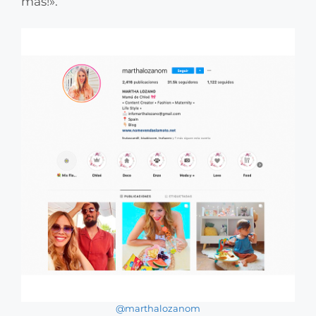
más!».
@marthalozanom