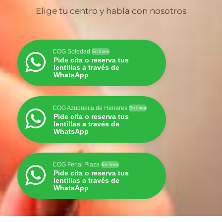
Elige tu centro y habla con nosotros
COG Soledad
En línea
Pide cita o reserva tus
lentillas a través de
WhatsApp
COG Azuqueca de Henares
En línea
Pide cita o reserva tus
lentillas a través de
WhatsApp
COG Ferial Plaza
En línea
Pide cita o reserva tus
lentillas a través de
WhatsApp