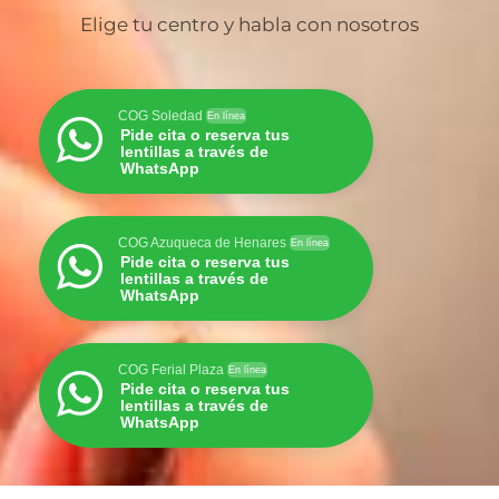
Elige tu centro y habla con nosotros
COG Soledad
En línea
Pide cita o reserva tus
lentillas a través de
WhatsApp
COG Azuqueca de Henares
En línea
Pide cita o reserva tus
lentillas a través de
WhatsApp
COG Ferial Plaza
En línea
Pide cita o reserva tus
lentillas a través de
WhatsApp