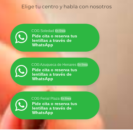
Elige tu centro y habla con nosotros
COG Soledad
En línea
Pide cita o reserva tus
lentillas a través de
WhatsApp
COG Azuqueca de Henares
En línea
Pide cita o reserva tus
lentillas a través de
WhatsApp
COG Ferial Plaza
En línea
Pide cita o reserva tus
lentillas a través de
WhatsApp