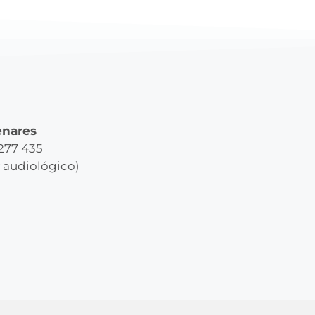
enares
 277 435
y audiológico)