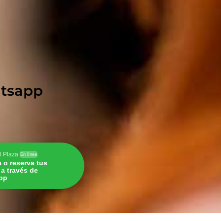
hatsapp
l Plaza
En línea
a o reserva tus
s a través de
pp