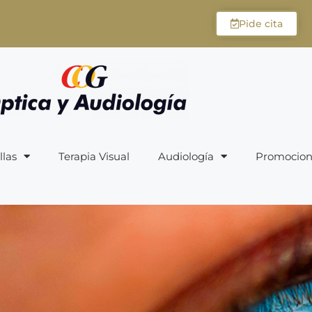
Pide cita
llas
Terapia Visual
Audiología
Promocion