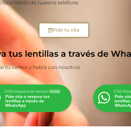
 cita a través de nuestro teléfono
Pide tu cita
va tus lentillas a través de W
ge tu centro y habla con nosotros
COG Azuqueca de Henares
COG Feria
En línea
Pide cita o reserva tus
Pide cit
lentillas a través de
lentilla
WhatsApp
WhatsA