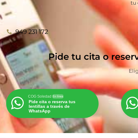
tu
949 231 172
Pide tu cita o reser
Eli
COG Soledad
En línea
Pide cita o reserva tus
lentillas a través de
WhatsApp