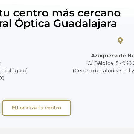
 tu centro más cercano
ral Óptica Guadalajara
Azuqueca de H
2
C/ Bélgica, 5 · 949
audiológico)
(Centro de salud visual 
60
Localiza tu centro