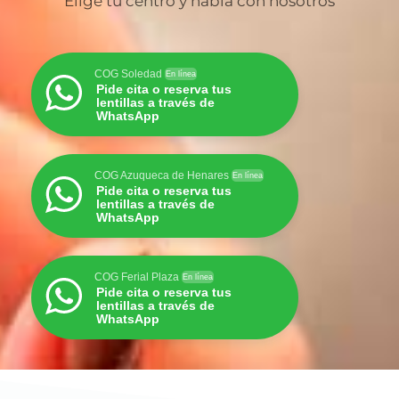
Elige tu centro y habla con nosotros
COG Soledad
En línea
Pide cita o reserva tus
lentillas a través de
WhatsApp
COG Azuqueca de Henares
En línea
Pide cita o reserva tus
lentillas a través de
WhatsApp
COG Ferial Plaza
En línea
Pide cita o reserva tus
lentillas a través de
WhatsApp