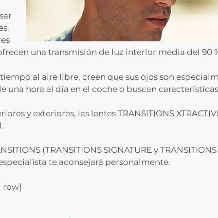
sar
es.
res
 ofrecen una transmisión de luz interior media del 90 
o al aire libre, creen que sus ojos son especialment
de una hora al día en el coche o buscan característica
eriores y exteriores, las lentes TRANSITIONS XTRACTI
.
 TRANSITIONS (TRANSITIONS SIGNATURE y TRANSITIONS
 especialista te aconsejará personalmente.
c_row]