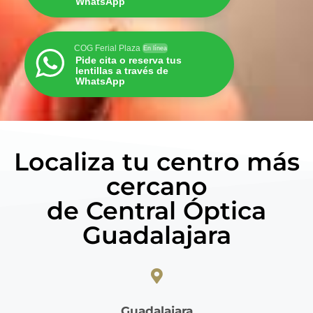
WhatsApp
COG Ferial Plaza
En línea
Pide cita o reserva tus
lentillas a través de
WhatsApp
Localiza tu centro más
cercano
de Central Óptica
Guadalajara
Guadalajara