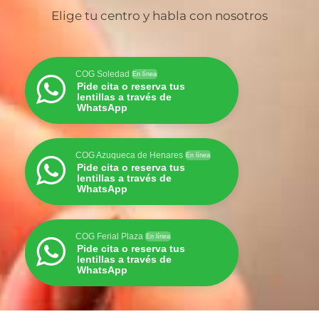
Elige tu centro y habla con nosotros
COG Soledad
En línea
Pide cita o reserva tus
lentillas a través de
WhatsApp
COG Azuqueca de Henares
En línea
Pide cita o reserva tus
lentillas a través de
WhatsApp
COG Ferial Plaza
En línea
Pide cita o reserva tus
lentillas a través de
WhatsApp