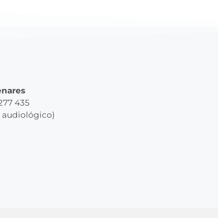
enares
 277 435
y audiológico)