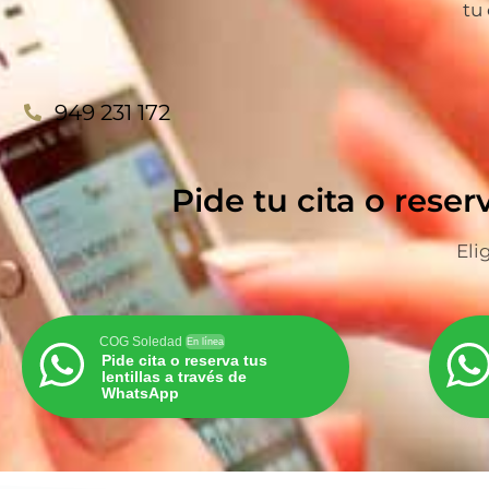
tu
949 231 172
Pide tu cita o reser
Eli
COG Soledad
En línea
Pide cita o reserva tus
lentillas a través de
WhatsApp