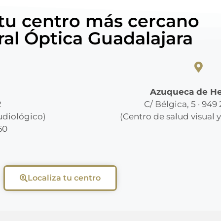
 tu centro más cercano
ral Óptica Guadalajara
Azuqueca de H
2
C/ Bélgica, 5 · 949
audiológico)
(Centro de salud visual 
60
Localiza tu centro