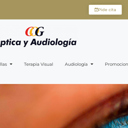
Pide cita
llas
Terapia Visual
Audiología
Promocion