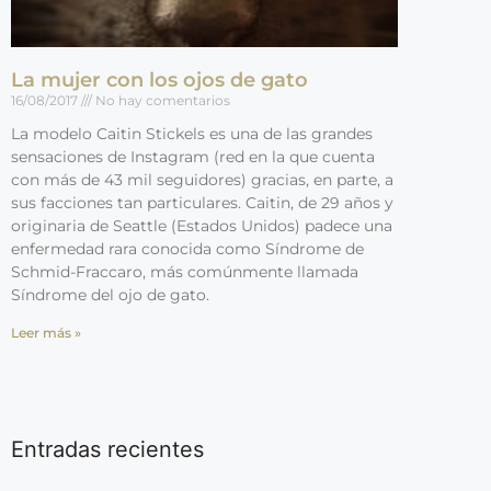
La mujer con los ojos de gato
16/08/2017
No hay comentarios
La modelo Caitin Stickels es una de las grandes
sensaciones de Instagram (red en la que cuenta
con más de 43 mil seguidores) gracias, en parte, a
sus facciones tan particulares. Caitin, de 29 años y
originaria de Seattle (Estados Unidos) padece una
enfermedad rara conocida como Síndrome de
Schmid-Fraccaro, más comúnmente llamada
Síndrome del ojo de gato.
Leer más »
Entradas recientes