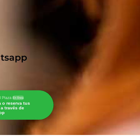
hatsapp
l Plaza
En línea
a o reserva tus
s a través de
pp