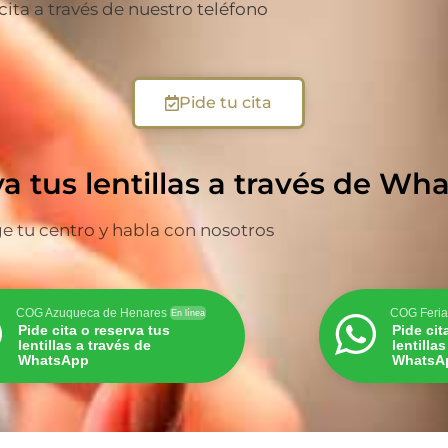
 cita a través de nuestro teléfono
Pide tu cita
va tus lentillas a través de W
ge tu centro y habla con nosotros
COG Azuqueca de Henares
COG Feria
En línea
Pide cita o reserva tus
Pide cit
lentillas a través de
lentilla
WhatsApp
WhatsA