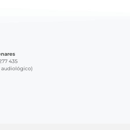
enares
 277 435
y audiológico)