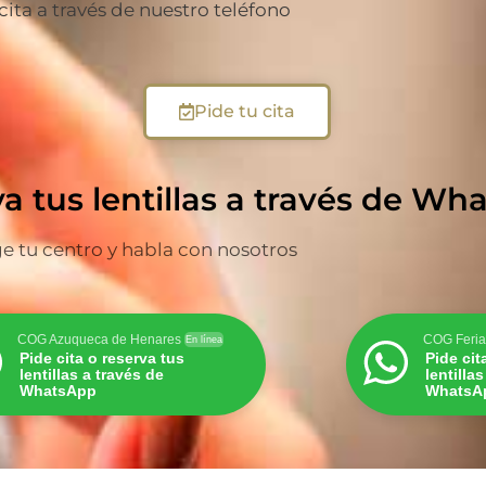
 cita a través de nuestro teléfono
Pide tu cita
va tus lentillas a través de W
ge tu centro y habla con nosotros
COG Azuqueca de Henares
COG Feria
En línea
Pide cita o reserva tus
Pide cit
lentillas a través de
lentilla
WhatsApp
WhatsA