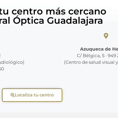
 tu centro más cercano
ral Óptica Guadalajara
Azuqueca de H
2
C/ Bélgica, 5 · 949
audiológico)
(Centro de salud visual 
60
Localiza tu centro