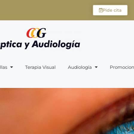
Pide cita
llas
Terapia Visual
Audiología
Promocion