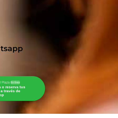
hatsapp
l Plaza
En línea
a o reserva tus
s a través de
pp