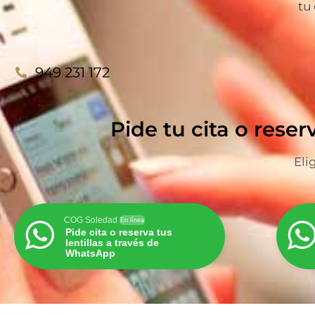
tu
949 231 172
Pide tu cita o reser
Eli
COG Soledad
En línea
Pide cita o reserva tus
lentillas a través de
WhatsApp