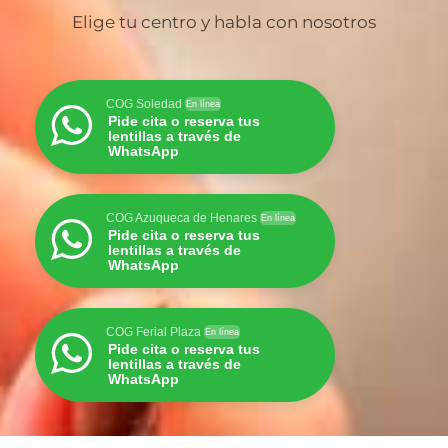
Elige tu centro y habla con nosotros
COG Soledad
En línea
Pide cita o reserva tus
lentillas a través de
WhatsApp
COG Azuqueca de Henares
En línea
Pide cita o reserva tus
lentillas a través de
WhatsApp
COG Ferial Plaza
En línea
Pide cita o reserva tus
lentillas a través de
WhatsApp