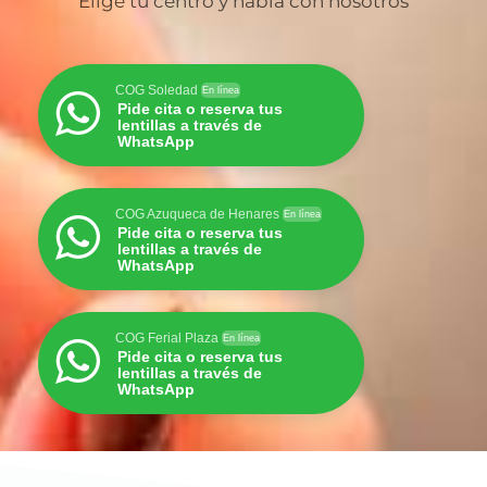
Elige tu centro y habla con nosotros
COG Soledad
En línea
Pide cita o reserva tus
lentillas a través de
WhatsApp
COG Azuqueca de Henares
En línea
Pide cita o reserva tus
lentillas a través de
WhatsApp
COG Ferial Plaza
En línea
Pide cita o reserva tus
lentillas a través de
WhatsApp