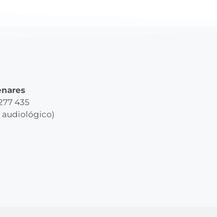
enares
 277 435
y audiológico)