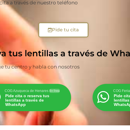
 cita a través de nuestro teléfono
Pide tu cita
va tus lentillas a través de W
ge tu centro y habla con nosotros
COG Azuqueca de Henares
COG Feria
En línea
Pide cita o reserva tus
Pide cit
lentillas a través de
lentilla
WhatsApp
WhatsA