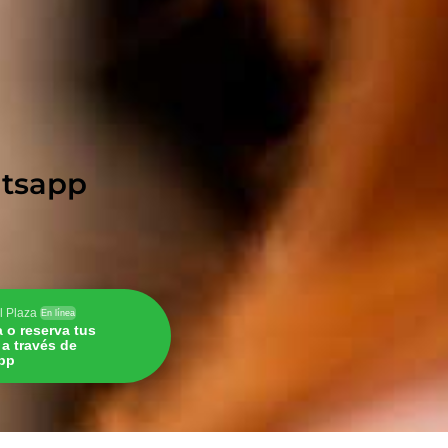
hatsapp
l Plaza
En línea
a o reserva tus
s a través de
pp