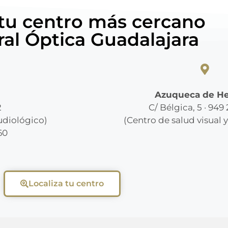
 tu centro más cercano
ral Óptica Guadalajara
Azuqueca de H
2
C/ Bélgica, 5 · 949
audiológico)
(Centro de salud visual 
60
Localiza tu centro