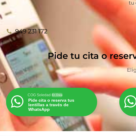
tu
949 231 172
Pide tu cita o reser
Eli
COG Soledad
En línea
Pide cita o reserva tus
lentillas a través de
WhatsApp