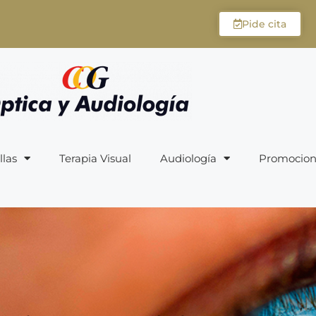
Pide cita
llas
Terapia Visual
Audiología
Promocion