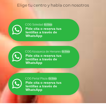
Elige tu centro y habla con nosotros
COG Soledad
En línea
Pide cita o reserva tus
lentillas a través de
WhatsApp
COG Azuqueca de Henares
En línea
Pide cita o reserva tus
lentillas a través de
WhatsApp
COG Ferial Plaza
En línea
Pide cita o reserva tus
lentillas a través de
WhatsApp