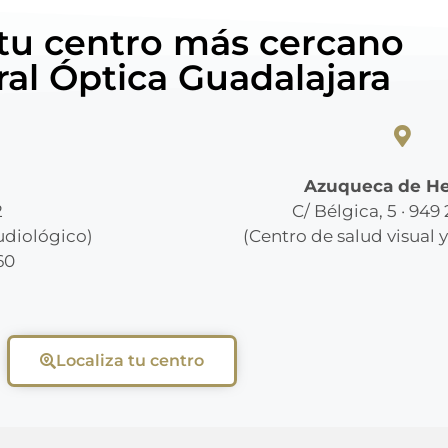
 tu centro más cercano
ral Óptica Guadalajara
Azuqueca de H
2
C/ Bélgica, 5 · 949
audiológico)
(Centro de salud visual 
60
Localiza tu centro