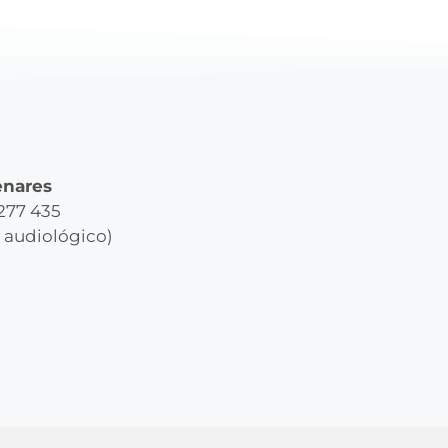
enares
 277 435
y audiológico)