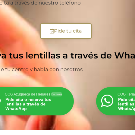
 cita a través de nuestro teléfono
Pide tu cita
va tus lentillas a través de W
ge tu centro y habla con nosotros
COG Azuqueca de Henares
COG Feria
En línea
Pide cita o reserva tus
Pide cit
lentillas a través de
lentilla
WhatsApp
WhatsA