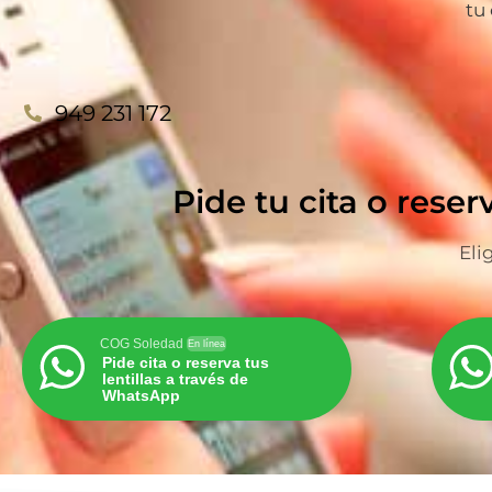
tu
949 231 172
Pide tu cita o reser
Eli
COG Soledad
En línea
Pide cita o reserva tus
lentillas a través de
WhatsApp