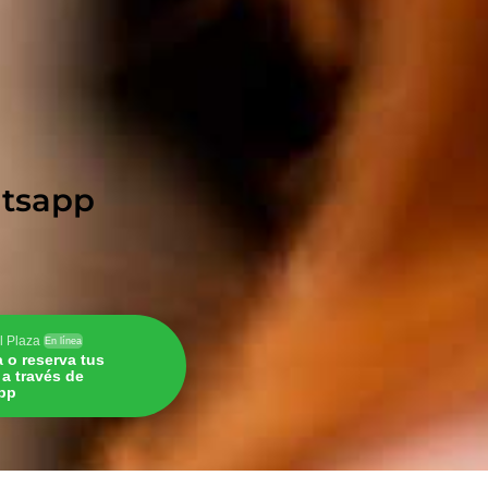
hatsapp
l Plaza
En línea
a o reserva tus
s a través de
pp