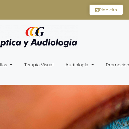
Pide cita
llas
Terapia Visual
Audiología
Promocion