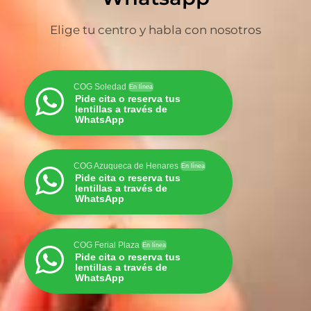
Elige tu centro y habla con nosotros
COG Soledad
En línea
Pide cita o reserva tus
lentillas a través de
WhatsApp
COG Azuqueca de Henares
En línea
Pide cita o reserva tus
lentillas a través de
WhatsApp
COG Ferial Plaza
En línea
Pide cita o reserva tus
lentillas a través de
WhatsApp