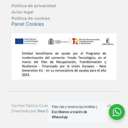
Política de privacidad
Aviso legal
Política de cookies
Panel Cookies
Central Óptica Guadalajara © 2026 Todos los derechos.
Pide cita o reserva tus lentillas |
Diseñado por
Bea Garcés Estudio
y Digital Bros.
Escríbenos a través de
WhatsApp